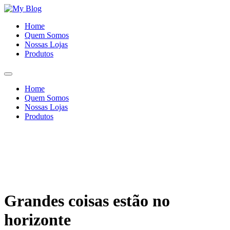
Ir
para
Home
o
Quem Somos
conteúdo
Nossas Lojas
Produtos
Home
Quem Somos
Nossas Lojas
Produtos
Grandes coisas estão no
horizonte