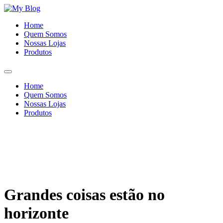
Ir
para
Home
o
Quem Somos
conteúdo
Nossas Lojas
Produtos
Home
Quem Somos
Nossas Lojas
Produtos
Grandes coisas estão no
horizonte