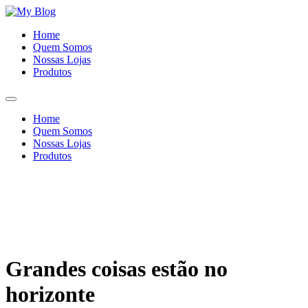
Ir
para
Home
o
Quem Somos
conteúdo
Nossas Lojas
Produtos
Home
Quem Somos
Nossas Lojas
Produtos
Grandes coisas estão no
horizonte