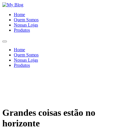
Ir
para
Home
o
Quem Somos
conteúdo
Nossas Lojas
Produtos
Home
Quem Somos
Nossas Lojas
Produtos
Grandes coisas estão no
horizonte