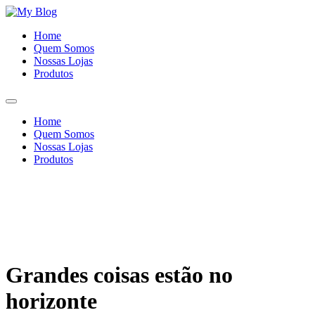
Ir
para
Home
o
Quem Somos
conteúdo
Nossas Lojas
Produtos
Home
Quem Somos
Nossas Lojas
Produtos
Grandes coisas estão no
horizonte