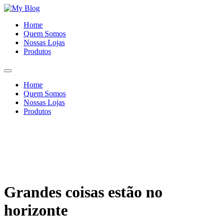
Ir
para
Home
o
Quem Somos
conteúdo
Nossas Lojas
Produtos
Home
Quem Somos
Nossas Lojas
Produtos
Grandes coisas estão no
horizonte