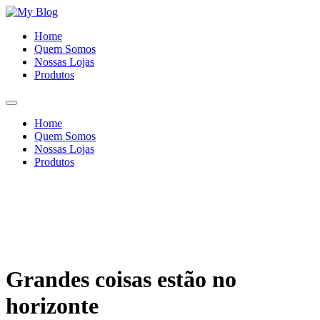
Ir
para
Home
o
Quem Somos
conteúdo
Nossas Lojas
Produtos
Home
Quem Somos
Nossas Lojas
Produtos
Grandes coisas estão no
horizonte