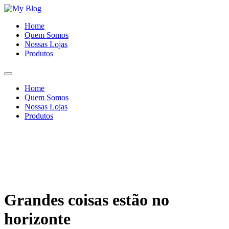
Ir
para
Home
o
Quem Somos
conteúdo
Nossas Lojas
Produtos
Home
Quem Somos
Nossas Lojas
Produtos
Grandes coisas estão no
horizonte