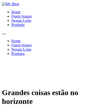
Ir
para
Home
o
Quem Somos
conteúdo
Nossas Lojas
Produtos
Home
Quem Somos
Nossas Lojas
Produtos
Grandes coisas estão no
horizonte