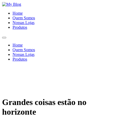
Ir
para
Home
o
Quem Somos
conteúdo
Nossas Lojas
Produtos
Home
Quem Somos
Nossas Lojas
Produtos
Grandes coisas estão no
horizonte