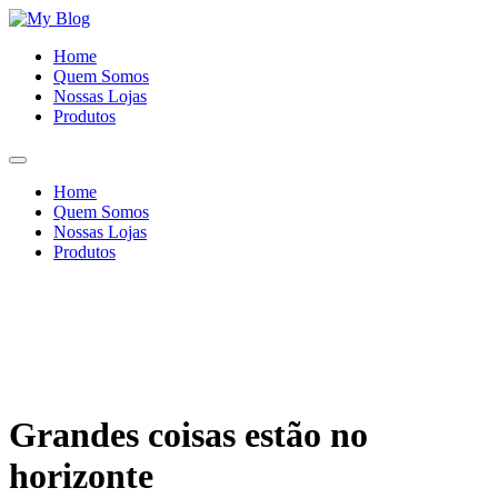
Ir
para
Home
o
Quem Somos
conteúdo
Nossas Lojas
Produtos
Home
Quem Somos
Nossas Lojas
Produtos
Grandes coisas estão no
horizonte