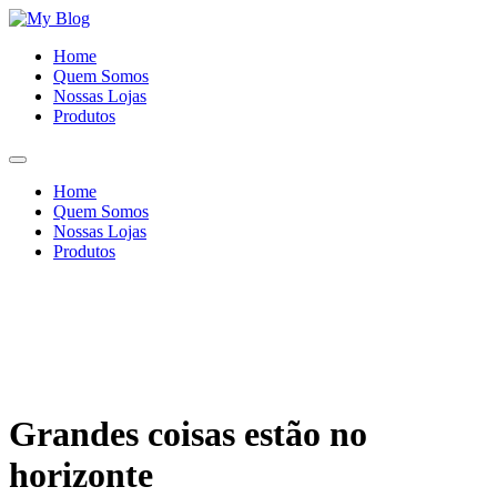
Ir
para
Home
o
Quem Somos
conteúdo
Nossas Lojas
Produtos
Home
Quem Somos
Nossas Lojas
Produtos
Grandes coisas estão no
horizonte