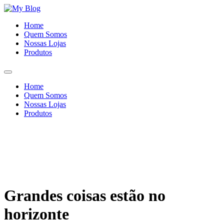
Ir
para
Home
o
Quem Somos
conteúdo
Nossas Lojas
Produtos
Home
Quem Somos
Nossas Lojas
Produtos
Grandes coisas estão no
horizonte