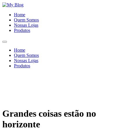
Ir
para
Home
o
Quem Somos
conteúdo
Nossas Lojas
Produtos
Home
Quem Somos
Nossas Lojas
Produtos
Grandes coisas estão no
horizonte