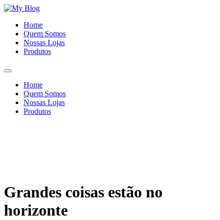
Ir
para
Home
o
Quem Somos
conteúdo
Nossas Lojas
Produtos
Home
Quem Somos
Nossas Lojas
Produtos
Grandes coisas estão no
horizonte