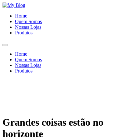
Ir
para
Home
o
Quem Somos
conteúdo
Nossas Lojas
Produtos
Home
Quem Somos
Nossas Lojas
Produtos
Grandes coisas estão no
horizonte